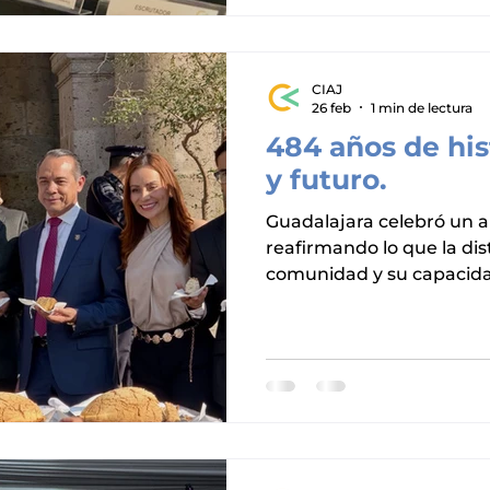
Hernández, presentó la vi
siguiente periodo, reaf
el crecimie
CIAJ
26 feb
1 min de lectura
484 años de hist
y futuro.
Guadalajara celebró un a
reafirmando lo que la dis
comunidad y su capacida
sus raíces. En el marco d
ciudad, el presidente de
Fernando Acosta, acompa
Municipal de Guadalajara,
esta celebración que año
autoridades, industria y
varios años, la entrega d
caliente se ha convertid