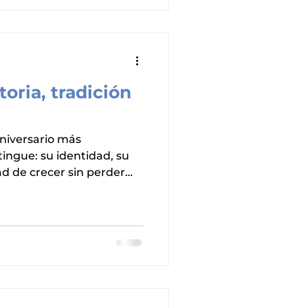
sión de trabajo para el
irmando el compromiso con
oria, tradición
niversario más
tingue: su identidad, su
d de crecer sin perder
e las mañanitas a la
 la @camara_alimenticia ,
ñó a la Presidenta
 @verodelgadillog en
 con año reúne a
 ciudadanía. Desde hace
e picones y chocolate