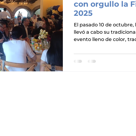
con orgullo la 
2025
El pasado 10 de octubre,
llevó a cabo su tradicion
evento lleno de color, tra
reunió a afiliados, empres
estratégicos y representa
alimentaria para celebrar
fortalecer la unión del se
Colomos fue el escenario 
tarde inolvidable donde l
espíritu empresarial se e
asistentes dis