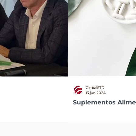
CIAJ
GlobalSTD
26 feb
13 jun 2024
484 años de h
Suplementos Alime