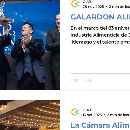
CIAJ
28 nov 2025
2 min de lec
GALARDON ALI
En el marco del 83 aniversario de la Cámara de la
Industria Alimenticia de Jalisco , se 
liderazgo y el talento em
sector alimentario a trav
Alimentario CIAJ 2025 , u
trayectoria, la visión y e
quienes sostienen y forta
alimentos y bebidas y qu
empresario destacado de
secciones especializadas 
pro
CIAJ
13 oct 2025
2 min de lect
La Cámara Alim