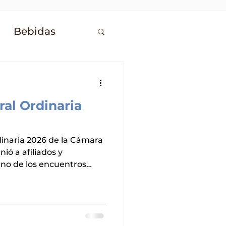
Bebidas
os
Confitería
al Ordinaria
inaria 2026 de la Cámara
nió a afiliados y
uno de los encuentros
stria. Durante la sesión
ados del último año, se
e definieron las
 el rumbo del sector.
dente, Fernando Acosta