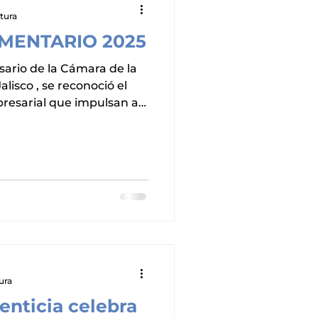
tura
MENTARIO 2025
reconoció el
presarial que impulsan al
és del Galardón
na distinción que honra la
l compromiso social de
lecen al sector de
e se otorga a un
 cada una de nuestras
propuestos por las y los
ura
enticia celebra