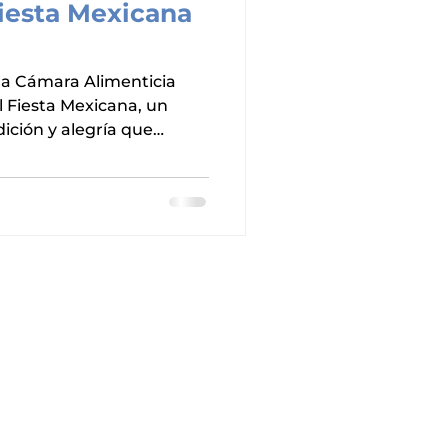
Fiesta Mexicana
 la Cámara Alimenticia
al Fiesta Mexicana, un
dición y alegría que
arios, aliados
ntes de la industria
 nuestras raíces y
ctor. El Lienzo Charro Los
perfecto para vivir una
a cultura mexicana y el
ntrelazaron. Los