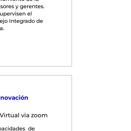
sores y gerentes. 
pervisen el 
jo Integrado de 
a.
nnovación
Virtual via zoom
pacidades  de  