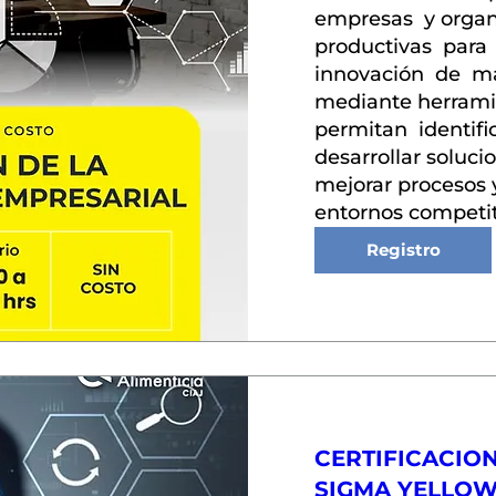
empresas  y organi
productivas  para  
innovación  de  man
mediante herramien
permitan  identifi
desarrollar solucio
mejorar procesos y
entornos competit
Registro
CERTIFICACION
SIGMA YELLOW