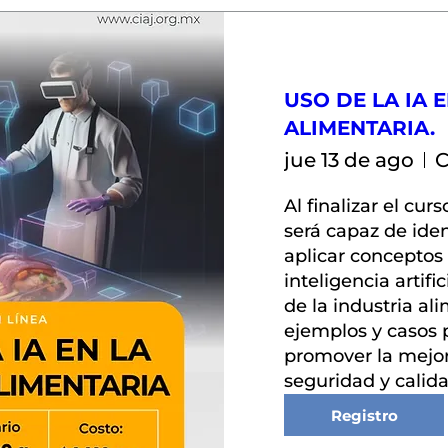
USO DE LA IA 
ALIMENTARIA.
jue 13 de ago
C
Al finalizar el curs
será capaz de ident
aplicar conceptos 
inteligencia artifi
de la industria ali
ejemplos y casos p
promover la mejora
seguridad y calida
Registro