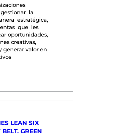
zaciones  
gestionar  la 
era  estratégica,  
tas  que  les  
car oportunidades, 
nes creativas, 
 generar valor en 
ivos
ES LEAN SIX
 BELT, GREEN