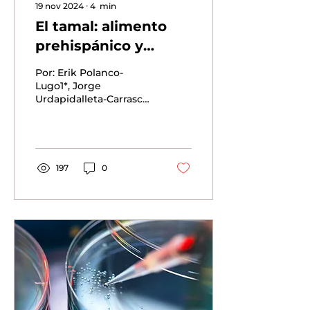
19 nov 2024
∙
4
min
El tamal: alimento
prehispánico y
gourmet
Por: Erik Polanco-
Lugo1*, Jorge
Urdapidalleta-Carrasco2
y Teresa Ayora-
Talavera1* 1 Centro de
Investigación y
Asistencia en
Tecnología y...
197
0