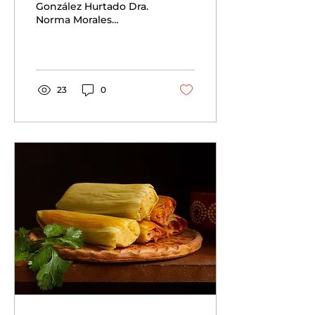
González Hurtado Dra.
Norma Morales
Hernández CIATEJ,
Unidad Zapopan.
Cuando comienza
octubre y hasta finales
de...
23
0