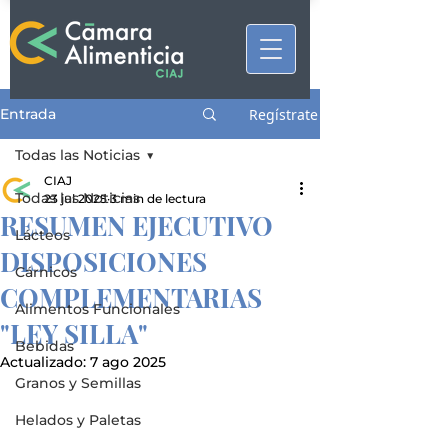
Entrada
Regístrate
Todas las Noticias
CIAJ
Todas las Noticias
23 jul 2025
3 min de lectura
RESUMEN EJECUTIVO
Lácteos
DISPOSICIONES
Cárnicos
COMPLEMENTARIAS
Alimentos Funcionales
"LEY SILLA"
Bebidas
Actualizado:
7 ago 2025
Granos y Semillas
Helados y Paletas