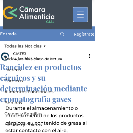
Entrada
Regístrate
Todas las Noticias
CIATEJ
Todas las Noticias
14 jun 2023
3 min de lectura
Rancidez en productos
Lácteos
cárnicos y su
Cárnicos
determinación mediante
Alimentos Funcionales
cromatografía gases
Bebidas
Durante el almacenamiento o 
Granos y Semillas
procesamiento de los productos 
cárnicos, su contenido de grasa al 
Helados y Paletas
estar contacto con el aire, 