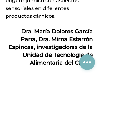
origen químico con aspectos 
sensoriales en diferentes 
productos cárnicos.
Dra. María Dolores García 
Parra, Dra. Mirna Estarrón 
Espinosa, investigadoras de la 
Unidad de Tecnología de 
Alimentaria del CIATEJ
Bibliografía consultada:
-  Frankel, E. N. (2014). Lipid oxidation. 
Elsevier.
-  Gray, J. I., Gomaa, E. A., & Buckley, D. 
J. (1996). Oxidative quality and shelf 
life of meats. Meat science, 43, 111-123.
-  Hebbel, H. S. (1984). Carne y 
productos cárnicos: su tecnología y 
análisis. Editorial Universitaria.
-  Ramírez, M.R. y Cava, R. (2005). 
Changes in colour, lipid oxidation and 
fatty acid composition of pork loin 
chops as affected by the type of 