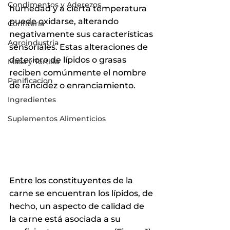
Condimentos y Aderezos
humedad y a cierta temperatura 
puede oxidarse, alterando 
Confitería
negativamente sus características 
Agroindustria
sensoriales. Estas alteraciones de 
deterioro de lípidos o grasas 
Masa y Tortilla
reciben comúnmente el nombre 
Panificacion
de rancidez o enranciamiento.
Ingredientes
Suplementos Alimenticios
Entre los constituyentes de la 
carne se encuentran los lípidos, de 
hecho, un aspecto de calidad de 
la carne está asociada a su 