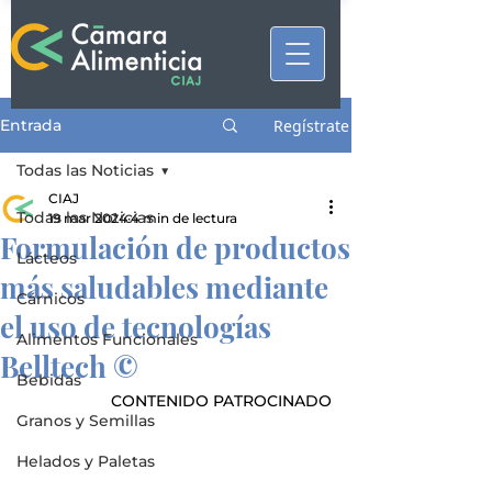
Entrada
Regístrate
Todas las Noticias
CIAJ
Todas las Noticias
19 mar 2024
4 min de lectura
Formulación de productos
Lácteos
más saludables mediante
Cárnicos
el uso de tecnologías
Alimentos Funcionales
Belltech ©
Bebidas
CONTENIDO PATROCINADO
Granos y Semillas
Helados y Paletas