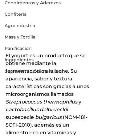
Condimentos y Aderezos
Confitería
Agroindustria
Masa y Tortilla
Panificacion
El yogurt es un producto que se 
Ingredientes
obtiene mediante la 
fermentación de la leche. Su 
Suplementos Alimenticios
apariencia, sabor y textura 
características son gracias a unos 
microorganismos llamados 
Streptococcus thermophilus
 y 
Lactobacillus delbrueckii
subespecie 
bulgaricus
 (NOM-181-
SCFI-2010), además es un 
alimento rico en vitaminas y 