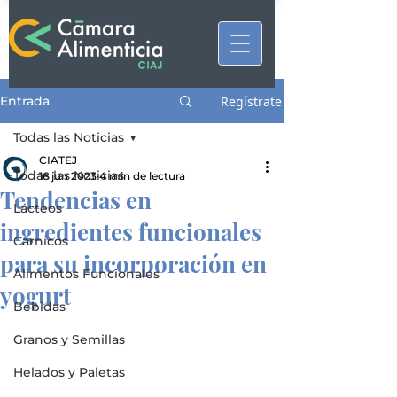
Entrada
Regístrate
Todas las Noticias
CIATEJ
Todas las Noticias
16 jun 2023
4 min de lectura
Tendencias en
Lácteos
ingredientes funcionales
Cárnicos
para su incorporación en
Alimentos Funcionales
yogurt
Bebidas
Granos y Semillas
Helados y Paletas