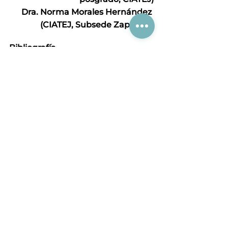
Dra. Norma Morales Hernández 
(CIATEJ, Subsede Zapopan)
Bibliografía
Babio, N., Mena-Sánchez, G., & Salas-
Salvadó, J. (2017). Beyond the 
nutritional value of yogurt: a diet 
quality indicator? 
Nutricion 
Hospitalaria
, 
34
, 26–30. 
https://doi.org/10.20960/NH.1567
Cifelli, C. J., Agarwal, S., & Fulgoni, V. L. 
(2020). Association of yogurt 
consumption with nutrient intakes, 
nutrient adequacy, and diet quality in 
american children and adults. 
Nutrients
, 
12
(11), 1–14. 
https://doi.org/10.3390/nu12113435
Dissanayake, D., Weerathilake, W. A. D. 
V, Rasika, D. M. D., Ruwanmali, J. K. U., & 
Munasinghe, M. A. D. D. (2014). The 
evolution, processing, varieties and 
health benefits of yogurt Anti-
hyperglycemic effects of the natural 
compounds View project The 
evolution, processing, varieties and 
health benefits of yogurt. 