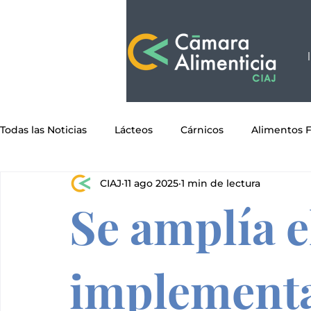
Todas las Noticias
Lácteos
Cárnicos
Alimentos 
CIAJ
11 ago 2025
1 min de lectura
Granos y Semillas
Helados y Paletas
Condiment
Se amplía e
Confitería
Agroindustria
Masa y Tortilla
Pa
implementa
Ingredientes
Suplementos Alimenticios