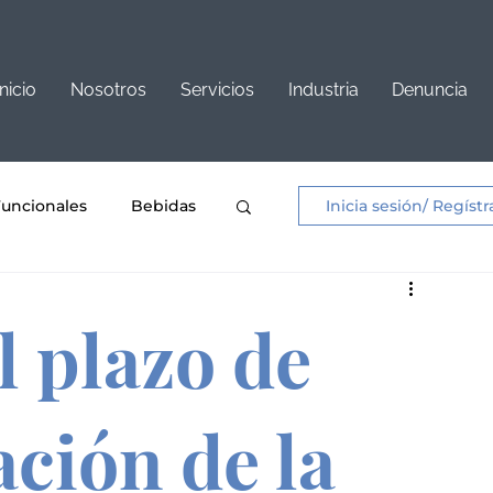
Inicio
Nosotros
Servicios
Industria
Denuncia
Funcionales
Bebidas
Inicia sesión/ Regístr
os y Aderezos
l plazo de
nificacion
ción de la