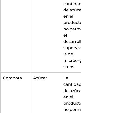
cantidad 
de azúcar 
en el 
producto 
no permite 
el 
desarrollo y 
supervivenc
ia de 
microorgani
smos
Compota
Azúcar
La 
cantidad 
de azúcar 
en el 
producto 
no permite 