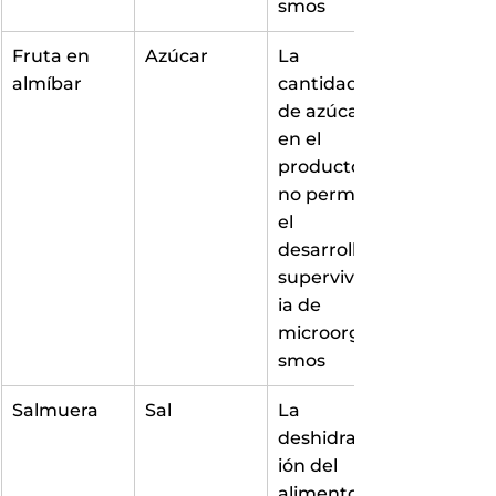
smos
Fruta en 
Azúcar
La 
almíbar
cantidad 
de azúcar 
en el 
producto 
no permite 
el 
desarrollo y 
supervivenc
ia de 
microorgani
smos
Salmuera
Sal
La 
deshidratac
ión del 
alimento 