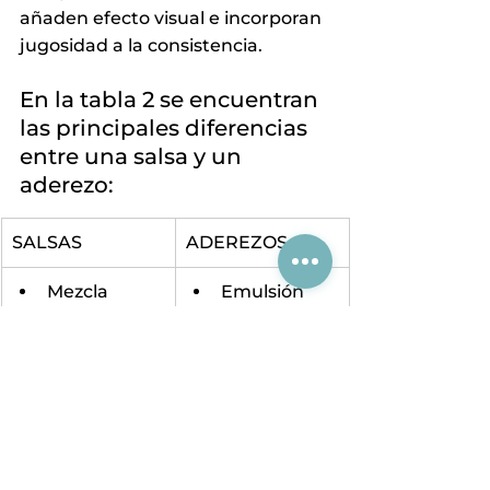
añaden efecto visual e incorporan 
jugosidad a la consistencia.
En la tabla 2 se encuentran 
las principales diferencias 
entre una salsa y un 
aderezo:
SALSAS
ADEREZOS
Mezcla
Emulsión
Involucra 
Involucra 
reacciones 
reacciones 
físicas
químicas
Requiere 
No requiere 
cocción
cocción
Tabla 2. 