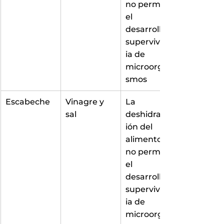
no permite 
el 
desarrollo y 
supervivenc
ia de 
microorgani
smos
Escabeche
Vinagre y 
La 
sal
deshidratac
ión del 
alimento 
no permite 
el 
desarrollo y 
supervivenc
ia de 
microorgani