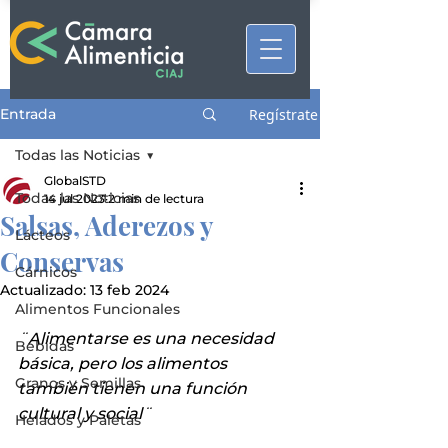
Entrada
Regístrate
Todas las Noticias
GlobalSTD
Todas las Noticias
14 jul 2023
2 min de lectura
Salsas, Aderezos y
Lácteos
Conservas
Cárnicos
Actualizado:
13 feb 2024
Alimentos Funcionales
¨Alimentarse es una necesidad 
Bebidas
básica, pero los alimentos 
Granos y Semillas
también tienen una función 
cultural y social¨
Helados y Paletas