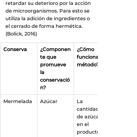
retardar su deterioro por la acción 
de microorganismos. Para esto se 
utiliza la adición de ingredientes o 
el cerrado de forma hermética. 
(Bolick, 2016) 
Conserva
¿Componen
¿Cómo 
te que 
funciona el 
promueve 
método?
la 
conservació
n?
Mermelada
Azúcar
La 
cantidad 
de azúcar 
en el 
producto 