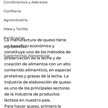
Condimentos y Aderezos
Confitería
Agroindustria
Masa y Tortilla
Panificacion
La manufactura de queso tiene 
un beneficio económico y 
Ingredientes
constituye uno de los métodos de 
Suplementos Alimenticios
preservación de la leche y de 
creación de alimentos con un alto 
contenido alimenticio, en especial 
proteínas y grasas de la leche. La 
industria de elaboración de queso 
es uno de los principales sectores 
de la industria de productos 
lácteos en nuestro país.
Para hacer queso, primero la 