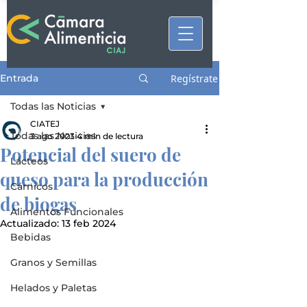
Entrada
Regístrate
Todas las Noticias
CIATEJ
Todas las Noticias
3 ago 2023
4 min de lectura
Potencial del suero de
Lácteos
queso para la producción
Cárnicos
de biogas
Alimentos Funcionales
Actualizado:
13 feb 2024
Bebidas
Granos y Semillas
Helados y Paletas