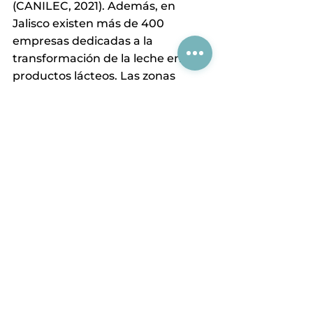
(CANILEC, 2021). Además, en 
Jalisco existen más de 400 
empresas dedicadas a la 
transformación de la leche en 
productos lácteos. Las zonas 
queseras de Jalisco en 
Zapotlanejo, Ocotlán y Los Altos 
tienen un amplio potencial para el 
aprovechamiento de suero de 
queso para la producción de 
productos alimenticios de valor 
agregado y para producir biogás y 
evitar el daño a los cuerpos 
acuáticos. Entre los principales 
retos se encuentra el acopio del 
suero generado por pequeños 
productores de queso y el control 
del proceso anaerobio para 