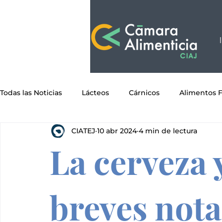
Todas las Noticias
Lácteos
Cárnicos
Alimentos 
CIATEJ
10 abr 2024
4 min de lectura
Granos y Semillas
Helados y Paletas
Condiment
La cerveza 
Confitería
Agroindustria
Masa y Tortilla
Pa
breves nota
Ingredientes
Suplementos Alimenticios