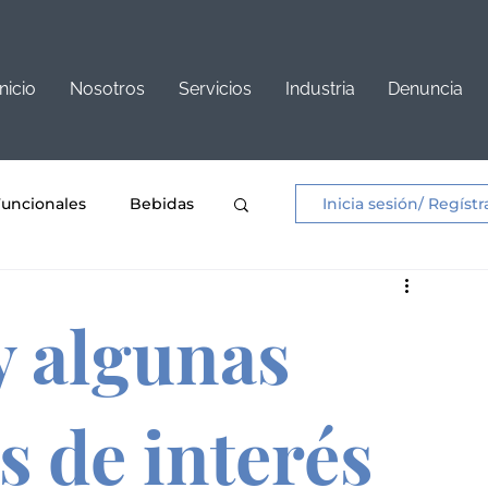
Inicio
Nosotros
Servicios
Industria
Denuncia
Funcionales
Bebidas
Inicia sesión/ Regístr
os y Aderezos
y algunas
nificacion
s de interés