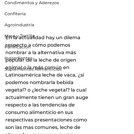
Condimentos y Aderezos
Confitería
Agroindustria
Masa y Tortilla
En la actualidad hay un dilema 
respecto a cómo podemos 
Panificacion
nombrar a la alternativa más 
Ingredientes
popular de la leche de origen 
animal o la más común en 
Suplementos Alimenticios
Latinoamérica leche de vaca, ¿si 
podemos nombrarla bebida 
vegetal? o ¿leche vegetal? la cual 
actualmente tienen un gran auge 
respecto a las tendencias de 
consumo alimenticio en sus 
respectivas presentaciones como 
son las mas comunes, leche de 