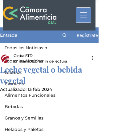
Entrada
Regístrate
Todas las Noticias
GlobalSTD
Todas las Noticias
27 mar 2023
4 min de lectura
Leche vegetal o bebida
Lácteos
vegetal
Cárnicos
Actualizado:
13 feb 2024
Alimentos Funcionales
Bebidas
Granos y Semillas
Helados y Paletas