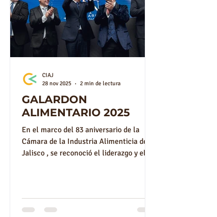
CIAJ
28 nov 2025
2 min de lectura
GALARDON
ALIMENTARIO 2025
En el marco del 83 aniversario de la
Cámara de la Industria Alimenticia de
Jalisco , se reconoció el liderazgo y el
talento empresarial que impulsan al
sector alimentario a través del Galardón
Alimentario CIAJ 2025 , una distinción
que honra la trayectoria, la visión y el
compromiso social de quienes sostienen