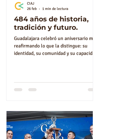
CIAJ
26 feb
1 min de lectura
484 años de historia,
tradición y futuro.
Guadalajara celebró un aniversario más
reafirmando lo que la distingue: su
identidad, su comunidad y su capacidad
de crecer sin perder sus raíces. En el
marco de las mañanitas a la ciudad, el
presidente de la @camara_alimenticia ,
Fernando Acosta, acompañó a la
Presidenta Municipal de Guadalajara,
@verodelgadillog en esta celebración
que año con año reúne a autoridades,
industria y ciudadanía. Desde hace
varios años, la entrega de picones y
chocolate caliente se ha convertid