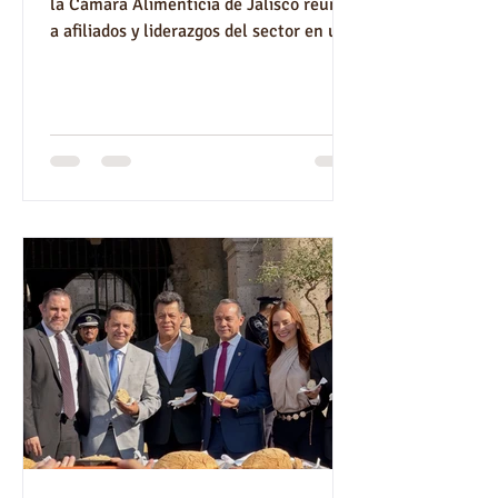
la Cámara Alimenticia de Jalisco reunió
a afiliados y liderazgos del sector en uno
de los encuentros más relevantes de la
industria. Durante la sesión se
presentaron los resultados del último
año, se compartieron avances y se
definieron las estrategias que marcarán
el rumbo del sector. Asimismo, nuestro
presidente, Fernando Acosta Hernández,
presentó la visión de trabajo para el
siguiente periodo, reafirmando el
compromiso con el crecimie