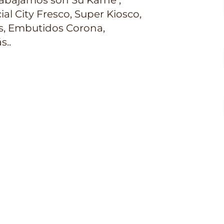
abajamos son Su Karne ,
al City Fresco, Super Kiosco,
s, Embutidos Corona,
s..