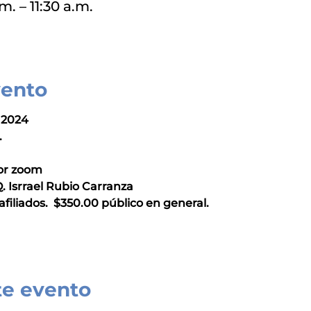
m. – 11:30 a.m.
vento
 2024
.
por zoom
. Isrrael Rubio Carranza
afiliados.  $350.00 público en general.
te evento