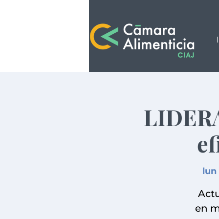
LIDERA
ef
lun
Actu
en m