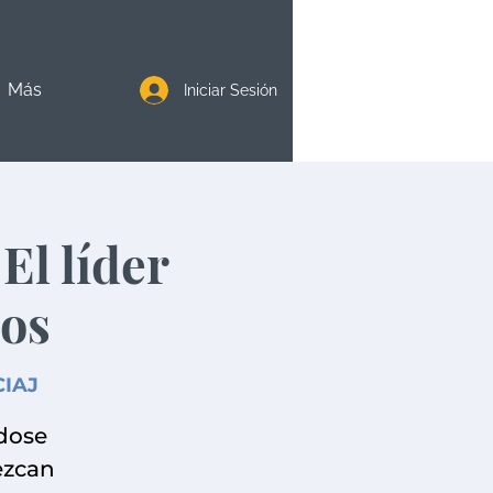
Más
Iniciar Sesión
l líder
dos
CIAJ
ndose
ezcan