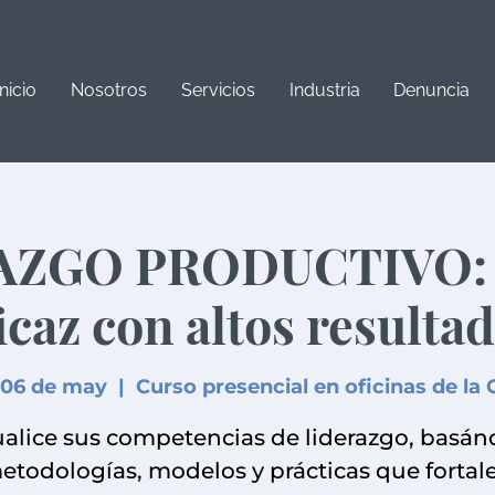
Inicio
Nosotros
Servicios
Industria
Denuncia
ZGO PRODUCTIVO: E
icaz con altos resulta
 06 de may
  |  
Curso presencial en oficinas de la 
alice sus competencias de liderazgo, basá
etodologías, modelos y prácticas que fortal