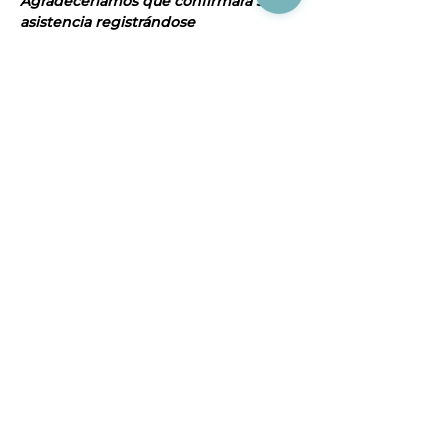
Agradeceríamos que confirmara su 
asistencia registrándose
Compartir este evento
Acerca de CIAJ
Registro al SIEM
Aviso de Privacidad
Política antisoborno