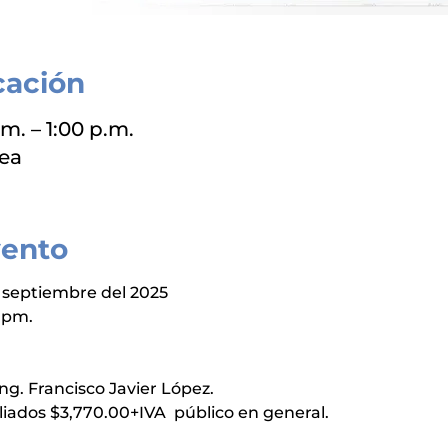
cación
.m. – 1:00 p.m.
nea
vento
de septiembre del 2025
0 pm.
Ing. Francisco Javier López.
liados $3,770.00+IVA  público en general.