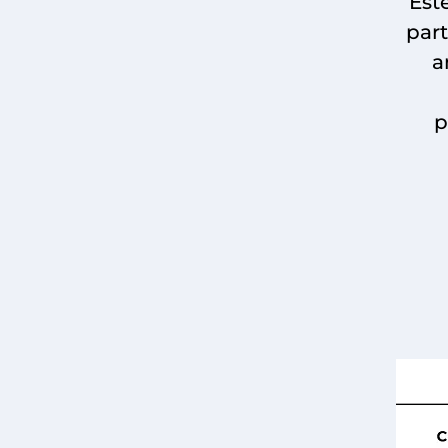
Est
part
a
p