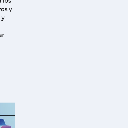
 los
vos y
 y
ar