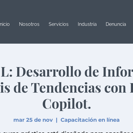
Inicio
Nosotros
Servicios
Industria
Denuncia
: Desarrollo de Info
is de Tendencias con 
Copilot.
mar 25 de nov
  |  
Capacitación en línea