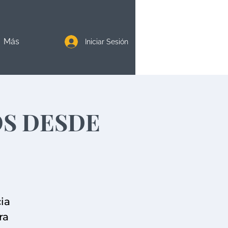
Más
Iniciar Sesión
S DESDE
ia
ra