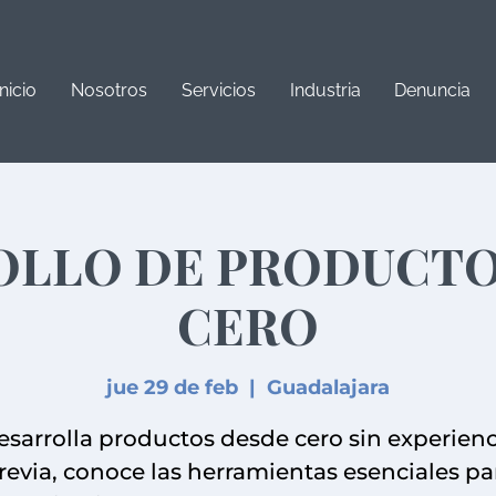
Inicio
Nosotros
Servicios
Industria
Denuncia
OLLO DE PRODUCTO
CERO
jue 29 de feb
  |  
Guadalajara
esarrolla productos desde cero sin experienc
revia, conoce las herramientas esenciales pa