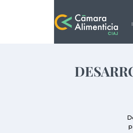
DESARR
D
p