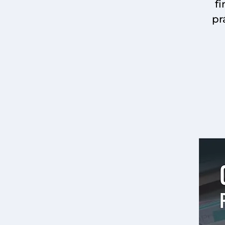
fi
pr