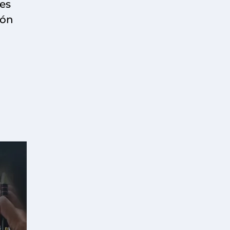
des
ión