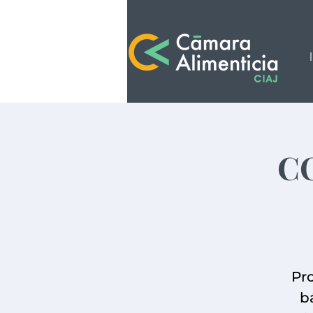
C
Pr
bá