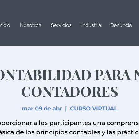
Inicio
Nosotros
Servicios
Industria
Denuncia
ONTABILIDAD PARA 
CONTADORES
mar 09 de abr
  |  
CURSO VIRTUAL
oporcionar a los participantes una comprens
sica de los principios contables y las prácti