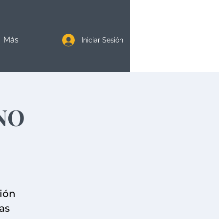
Más
Iniciar Sesión
NO
ión
cas