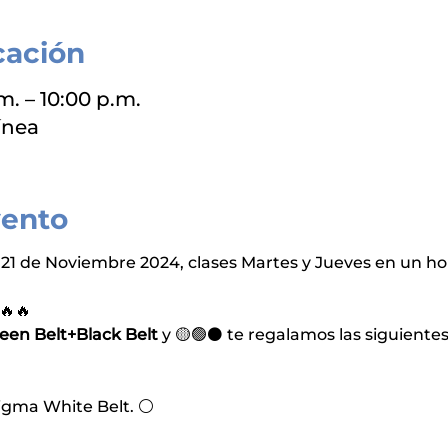
cación
m. – 10:00 p.m.
ínea
vento
s: 21 de Noviembre 2024, clases Martes y Jueves en un hor
🔥🔥
een Belt+Black Belt 
y 🟡🟢⚫ te regalamos las siguientes
Sigma White Belt. ⚪