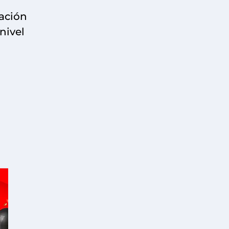
cación
nivel