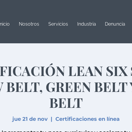
Inicio
Nosotros
Servicios
Industria
Denuncia
FICACIÓN LEAN SIX
 BELT, GREEN BELT 
BELT
jue 21 de nov
  |  
Certificaciones en línea