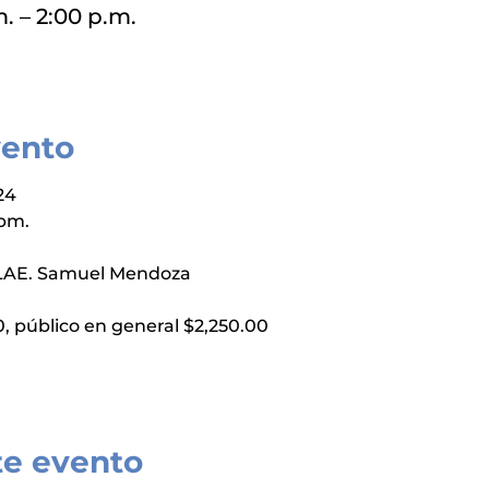
m. – 2:00 p.m.
vento
24
 pm.
LAE.
Samuel Mendoza
00, público en general $2,250.00
te evento