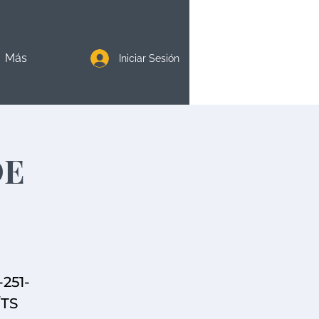
Más
Iniciar Sesión
DE
-251-
/TS