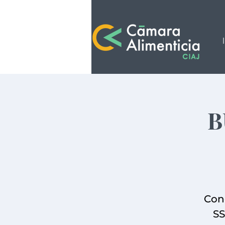
B
Cono
SS