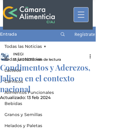
Entrada
Regístrate
Todas las Noticias
INEGI
Todas las Noticias
13 jul 2023
0 min de lectura
Condimentos y Aderezos,
Lácteos
Jalisco en el contexto
Cárnicos
nacional
Alimentos Funcionales
Actualizado:
13 feb 2024
Bebidas
Granos y Semillas
Helados y Paletas