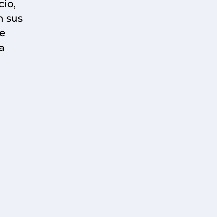
cio,
n sus
de
a