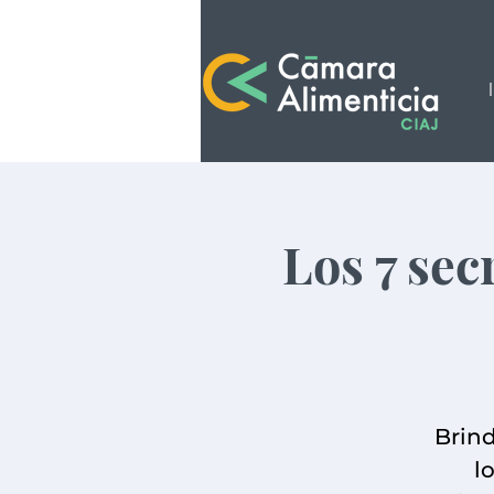
Los 7 sec
Brind
l