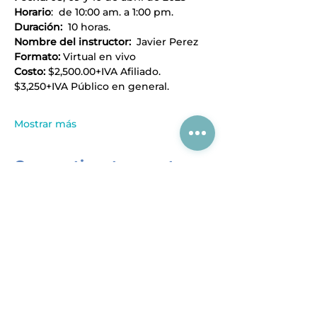
Horario
:  de 10:00 am. a 1:00 pm.
Duración:
  10 horas.
Nombre del instructor:  
Javier Perez
Formato:
 Virtual en vivo
Costo:
 $2,500.00+IVA Afiliado. 
$3,250+IVA Público en general.
Mostrar más
Compartir este evento
Acerca de CIAJ
Registro al SIEM